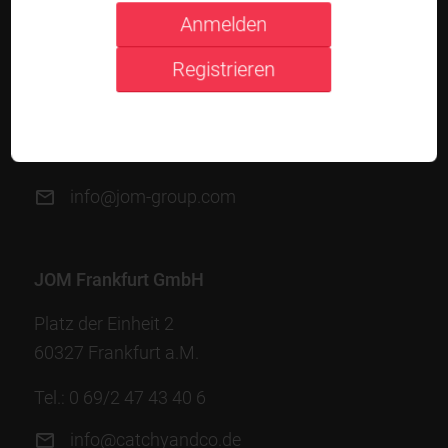
JOM Düsseldorf GmbH
Anmelden
Schwanenmarkt 8
Registrieren
40213 Düsseldorf
Tel.:
0 211/585 863-0
Fax: 0 211/585 863-10
info@jom-group.com
JOM Frankfurt GmbH
Platz der Einheit 2
60327 Frankfurt a.M.
Tel.:
0 69/2 47 43 40 6
info@catchyandco.de