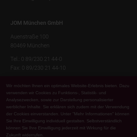
JOM München GmbH
Auenstraße 100
80469 München
Tel.:
0 89/230 21 44-0
Fax: 0 89/230 21 44-10
info@jom-group.com
Wir möchten Ihnen ein optimales Website-Erlebnis bieten. Dazu
verwenden wir Cookies zu Funktions-, Statistik- und
Analysezwecken, sowie zur Darstellung personalisierter
JOM Philadelphia Inc.
werblicher Inhalte. Sie erklären sich zudem mit der Verwendung
der Cookies einverstanden. Unter "Mehr Informationen" können
901 Market Street, Suite 3020
Sie Ihre Einwilligung individuell gestalten. Selbstverständlich
Philadelphia, PA 19107
können Sie Ihre Einwilligung jederzeit mit Wirkung für die
Zukunft widerrufen.