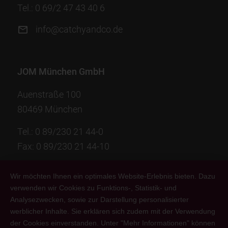
Tel.:
0 69/2 47 43 40 6
info@catchyandco.de
JOM München GmbH
Auenstraße 100
80469 München
Tel.:
0 89/230 21 44-0
Fax: 0 89/230 21 44-10
info@jom-group.com
Wir möchten Ihnen ein optimales Website-Erlebnis bieten. Dazu
verwenden wir Cookies zu Funktions-, Statistik- und
Analysezwecken, sowie zur Darstellung personalisierter
JOM Philadelphia Inc.
werblicher Inhalte. Sie erklären sich zudem mit der Verwendung
der Cookies einverstanden. Unter "Mehr Informationen" können