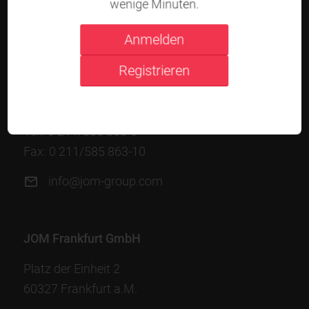
wenige Minuten.
Anmelden
JOM Düsseldorf GmbH
Registrieren
Schwanenmarkt 8
40213 Düsseldorf
Tel.:
0 211/585 863-0
Fax: 0 211/585 863-10
info@jom-group.com
JOM Frankfurt GmbH
Platz der Einheit 2
60327 Frankfurt a.M.