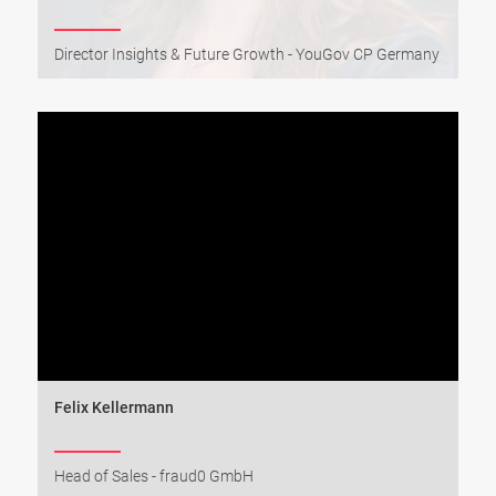
Director Insights & Future Growth - YouGov CP Germany
Felix Kellermann
Head of Sales - fraud0 GmbH