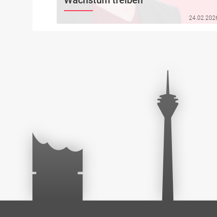
Wie verändern Daten, Streaming und Retail Media
24.02.202
die Wachstumslogik von Medien- und
Handelsmärkten? Stefanie Bubbers (PwC) gibt
exklusive Einblicke aus …